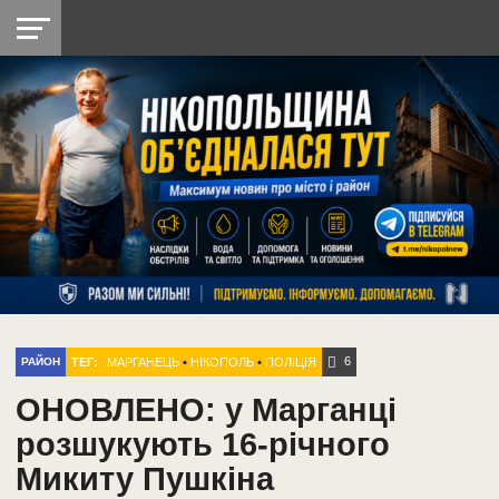
НІКОПОЛЬ
РАДІО
РАЙОН
СІЧЕСЛАВСЬКА
УКРАЇНА
РЕТРО
ЛАЙТ
УКРАЇНА
ДОПОМОГА
НІКОПОЛЬ
6
ТЕГ:
МАРГАНЕЦЬ
•
НІКОПОЛЬ
•
ПОЛІЦІЯ
РАЙОН
ОНОВЛЕНО: у Марганці
розшукують 16-річного
Микиту Пушкіна