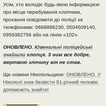
Усім, хто володіє будь-якою інформацією
про місце перебування хлопчика,
прохання повідомити до поліції за
телефонами️: 0668886230, 0504509140,
0959382756 або на лінію «102».
ОНОВЛЕНО.
Ювенальні поліцейські
знайшли
хлопця. З ним все добре,
жертвою злочину він не став.
Ще новини Нікопольщини:
ОНОВЛЕНО. У
Нікополі зник безвісти 51-річний чоловік:
допоможіть знайти!