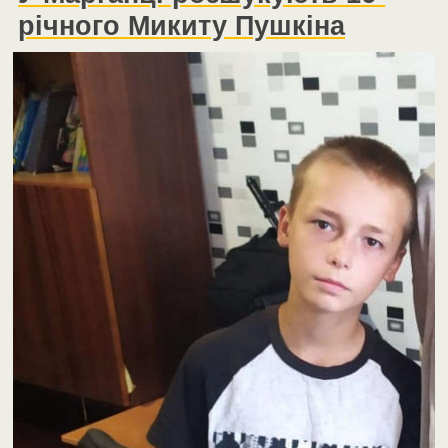
річного Микиту Пушкіна