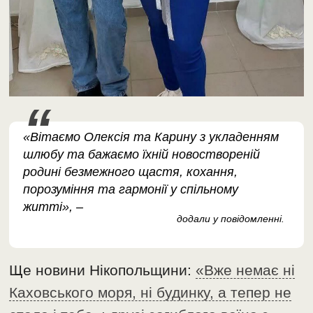
«Вітаємо Олексія та Карину з укладенням
шлюбу та бажаємо їхній новоствореній
родині безмежного щастя, кохання,
порозуміння та гармонії у спільному
житті», –
додали у повідомленні.
Ще новини Нікопольщини:
«Вже немає ні
Каховського моря, ні будинку, а тепер не