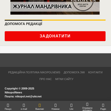
ДОПОМОГА РЕДАКЦІЇ
ЗАДОНАТИТИ
РЕДАКЦІЙНА ПОЛІТИКА NIKOPOLNEWS
ДОПОМОГА ЗМІ
КОНТАКТИ
ПРО НАС
МІТКИ САЙТУ
Copyright © 2009-2025
NikopolNews
Пошта: nikopol.net@ukr.net
Отримати
Пошук
e-mail
Важливі
Новини
Lite
Радіо
допомогу