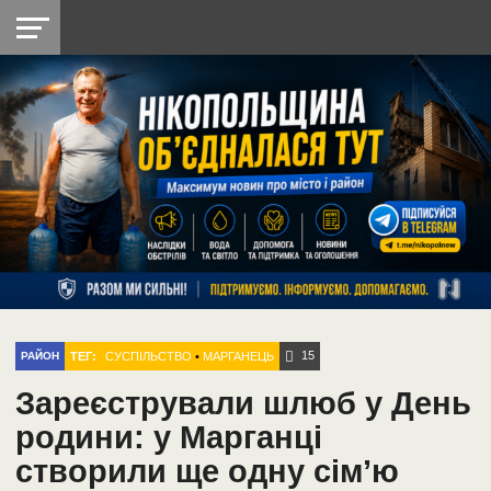
НІКОПОЛЬ
РАДІО
РАЙОН
СІЧЕСЛАВСЬКА
УКРАЇНА
РЕТРО
ЛАЙТ
УКРАЇНА
ДОПОМОГА
НІКОПОЛЬ
15
ТЕГ:
CУСПІЛЬСТВО
•
МАРГАНЕЦЬ
РАЙОН
Зареєстрували шлюб у День
родини: у Марганці
створили ще одну сім’ю