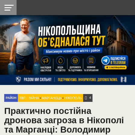
НІКОПОЛЬ
РАДІО
РАЙОН
СІЧЕСЛАВСЬКА
УКРАЇНА
РЕТРО
ЛАЙТ
УКРАЇНА
ДОПОМОГА
НІКОПОЛЬ
4
ТЕГ:
ВІЙНА
•
МАРГАНЕЦЬ
•
НІКОПОЛЬ
РАЙОН
Практично постійна
дронова загроза в Нікополі
та Марганці: Володимир