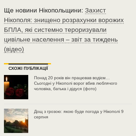
Ще новини Нікопольщини:
Захист
Нікополя: знищено розрахунки ворожих
БПЛА, які системно тероризували
цивільне населення – звіт за тиждень
(відео)
СХОЖІ ПУБЛІКАЦІЇ
Понад 20 років він працював водієм…
Сьогодні у Нікополі ворог вбив люблячого
чоловіка, батька і дідуся (фото)
Дощ з грозою: якою буде погода у Нікополі 9
серпня