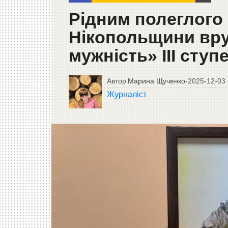
Рідним полеглого 
Нікопольщини вру
мужність» ІІІ ступ
Автор
Марина Щученко
-
2025-12-03
Журналіст