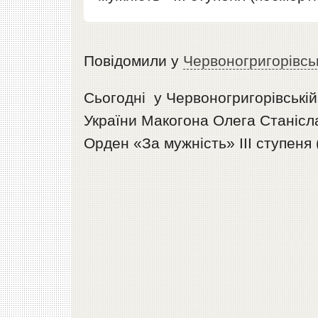
Повідомили у
Червоногригорівськ
Сьогодні у Червоногригорівській
України Макогона Олега Станісл
Орден «За мужність» ІІІ ступеня 