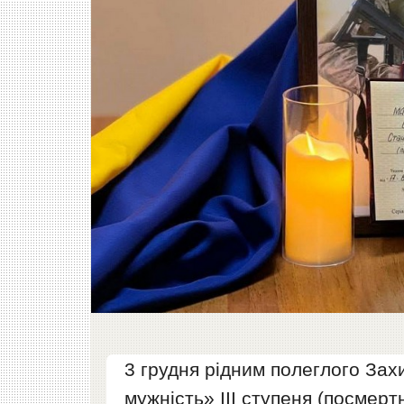
3 грудня pідним полеглого За
мужність» ІІІ ступеня (посмерт