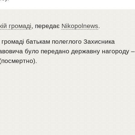
ій громаді
, передає
Nikopolnews
.
 громаді батькам полеглого Захисника
авовича було передано державну нагороду –
(посмертно).