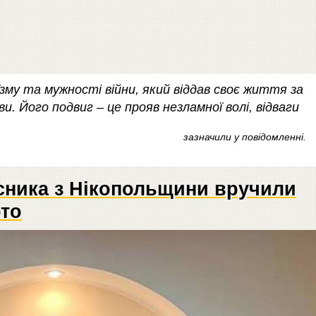
їзму та мужності війни, який віддав своє життя за
и. Його подвиг – це прояв незламної волі, відваги
зазначили у повідомленні.
сника з Нікопольщини вручили
ото