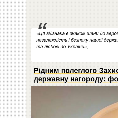
«Ця відзнака є знаком шани до геро
незалежність і безпеку нашої держав
та любові до України»,
Рідним полеглого Захи
державну нагороду: ф