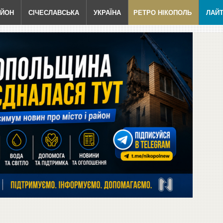
АЙОН
СІЧЕСЛАВСЬКА
УКРАЇНА
РЕТРО НІКОПОЛЬ
ЛАЙ