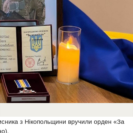
хисника з Нікопольщини вручили орден «За
но).