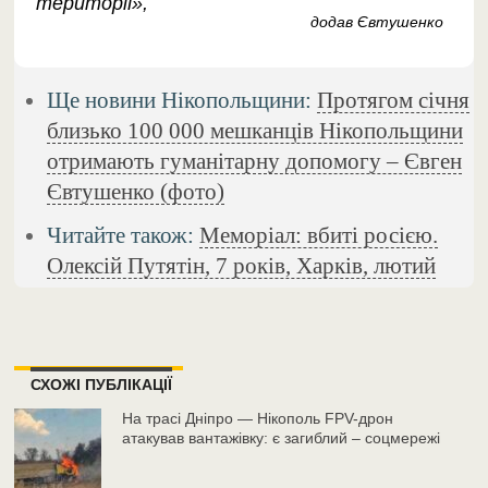
території»,
додав Євтушенко
Ще новини Нікопольщини:
Протягом січня
близько 100 000 мешканців Нікопольщини
отримають гуманітарну допомогу – Євген
Євтушенко (фото)
Читайте також:
Меморіал: вбиті росією.
Олексій Путятін, 7 років, Харків, лютий
СХОЖІ ПУБЛІКАЦІЇ
На трасі Дніпро — Нікополь FPV-дрон
атакував вантажівку: є загиблий – соцмережі