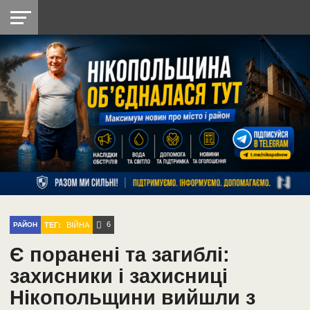
НІКОПОЛЬ
РАДІО
РАЙОН
СІЧЕСЛАВСЬКА
УКРАЇНА
РЕТРО
ЛАЙТ
УКРАЇНА
ДОПОМОГА
НІКОПОЛЬ
6
ТЕГ:
ВІЙНА
РАЙОН
Є поранені та загиблі:
захисники і захисниці
Нікопольщини вийшли з