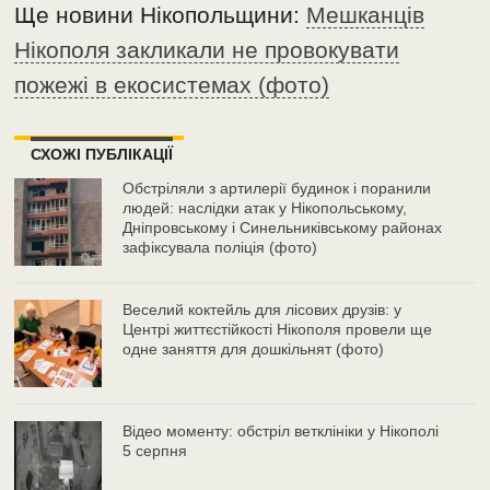
Ще новини Нікопольщини:
Мешканців
Нікополя закликали не провокувати
пожежі в екосистемах (фото)
СХОЖІ ПУБЛІКАЦІЇ
Обстріляли з артилерії будинок і поранили
людей: наслідки атак у Нікопольському,
Дніпровському і Синельниківському районах
зафіксувала поліція (фото)
Веселий коктейль для лісових друзів: у
Центрі життєстійкості Нікополя провели ще
одне заняття для дошкільнят (фото)
Відео моменту: обстріл ветклініки у Нікополі
5 серпня