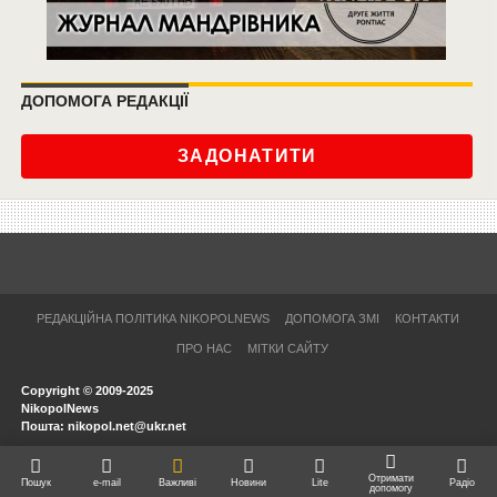
ДОПОМОГА РЕДАКЦІЇ
ЗАДОНАТИТИ
РЕДАКЦІЙНА ПОЛІТИКА NIKOPOLNEWS
ДОПОМОГА ЗМІ
КОНТАКТИ
ПРО НАС
МІТКИ САЙТУ
Copyright © 2009-2025
NikopolNews
Пошта: nikopol.net@ukr.net
Отримати
Пошук
e-mail
Важливі
Новини
Lite
Радіо
допомогу