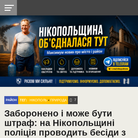
НІКОПОЛЬ
РАДІО
РАЙОН
СІЧЕСЛАВСЬКА
УКРАЇНА
РЕТРО
ЛАЙТ
УКРАЇНА
ДОПОМОГА
НІКОПОЛЬ
7
ТЕГ:
НІКОПОЛЬ
•
ПРИРОДА
РАЙОН
Заборонено і може бути
штраф: на Нікопольщині
поліція проводить бесіди з