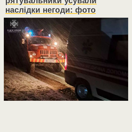
рятувальники усували
наслідки негоди: фото