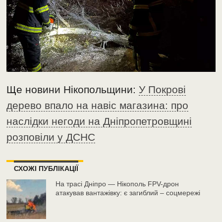
Ще новини Нікопольщини:
У Покрові
дерево впало на навіс магазина: про
наслідки негоди на Дніпропетровщині
розповіли у ДСНС
СХОЖІ ПУБЛІКАЦІЇ
На трасі Дніпро — Нікополь FPV-дрон
атакував вантажівку: є загиблий – соцмережі