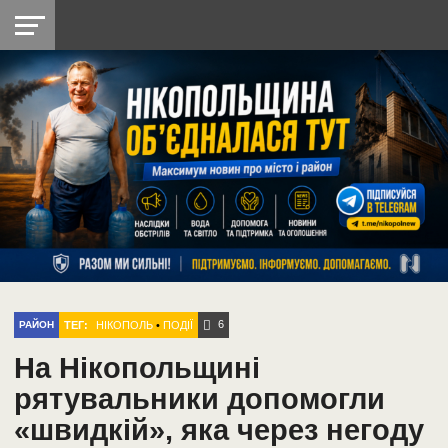
НІКОПОЛЬ
РАДІО
РАЙОН
СІЧЕСЛАВСЬКА
УКРАЇНА
РЕТРО
ЛАЙТ
УКРАЇНА
ДОПОМОГА
НІКОПОЛЬ
6
ТЕГ:
НІКОПОЛЬ
•
ПОДІЇ
РАЙОН
На Нікопольщині
рятувальники допомогли
«швидкій», яка через негоду