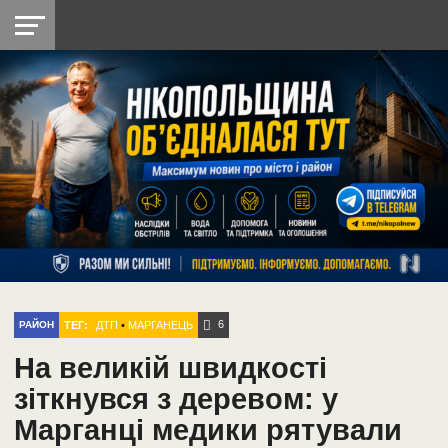
НІКОПОЛЬ
РАДІО
РАЙОН
СІЧЕСЛАВСЬКА
УКРАЇНА
РЕТРО
ЛАЙТ
УКРАЇНА
ДОПОМОГА
НІКОПОЛЬ
6
ТЕГ:
ДТП
•
МАРГАНЕЦЬ
РАЙОН
На великій швидкості
зіткнувся з деревом: у
Марганці медики рятували