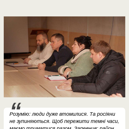
Розумію: люди дуже втомилися. Та росіяни
не зупиняються. Щоб пережити темні часи,
маємо триматися разом. Запевнив: район