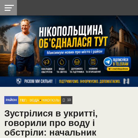
НІКОПОЛЬ
РАДІО
РАЙОН
СІЧЕСЛАВСЬКА
УКРАЇНА
РЕТРО
ЛАЙТ
УКРАЇНА
ДОПОМОГА
НІКОПОЛЬ
10
ТЕГ:
ВОДА
•
НІКОПОЛЬ
РАЙОН
Зустрілися в укритті,
говорили про воду і
обстріли: начальник