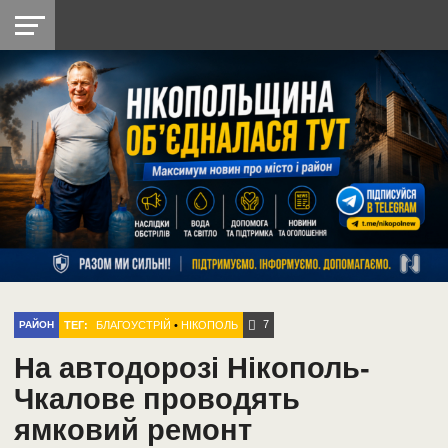
НІКОПОЛЬ
РАДІО
РАЙОН
СІЧЕСЛАВСЬКА
УКРАЇНА
РЕТРО
ЛАЙТ
УКРАЇНА
ДОПОМОГА
НІКОПОЛЬ
7
ТЕГ:
БЛАГОУСТРІЙ
•
НІКОПОЛЬ
РАЙОН
На автодорозі Нікополь-
Чкалове проводять
ямковий ремонт