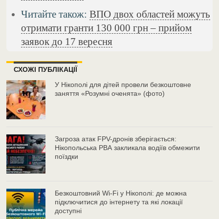
Читайте також:
ВПО двох областей можуть
отримати гранти 130 000 грн – прийом
заявок до 17 вересня
СХОЖІ ПУБЛІКАЦІЇ
У Нікополі для дітей провели безкоштовне
заняття «Розумні оченята» (фото)
Загроза атак FPV-дронів зберігається:
Нікопольська РВА закликала водіїв обмежити
поїздки
Безкоштовний Wi-Fi у Нікополі: де можна
підключитися до інтернету та які локації
доступні