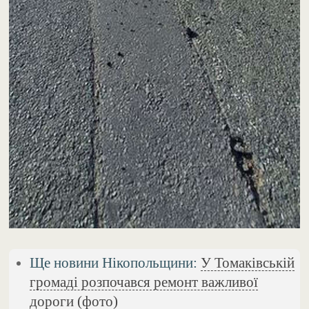
Ще новини Нікопольщини:
У Томаківській
громаді розпочався ремонт важливої
дороги (фото)