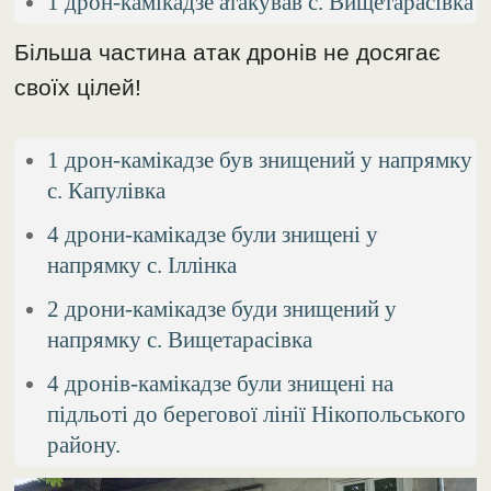
1 дрон-камікадзе атакував с. Вищетарасівка
Більша частина атак дронів не досягає
своїх цілей!
1 дрон-камікадзе був знищений у напрямку
с. Капулівка
4 дрони-камікадзе були знищені у
напрямку с. Іллінка
2 дрони-камікадзе буди знищений у
напрямку с. Вищетарасівка
4 дронів-камікадзе були знищені на
підльоті до берегової лінії Нікопольського
району.