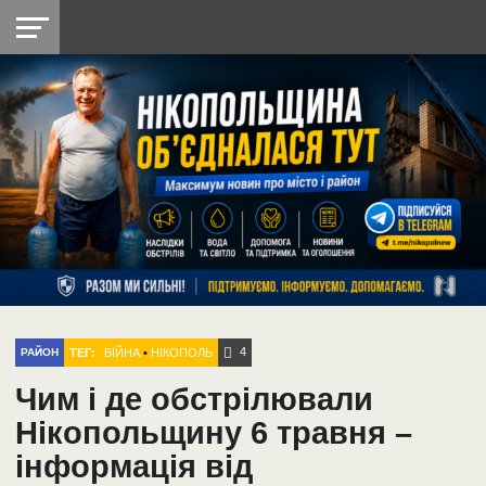
НІКОПОЛЬ
РАДІО
РАЙОН
СІЧЕСЛАВСЬКА
УКРАЇНА
РЕТРО
ЛАЙТ
УКРАЇНА
ДОПОМОГА
НІКОПОЛЬ
4
ТЕГ:
ВІЙНА
•
НІКОПОЛЬ
РАЙОН
Чим і де обстрілювали
Нікопольщину 6 травня –
інформація від