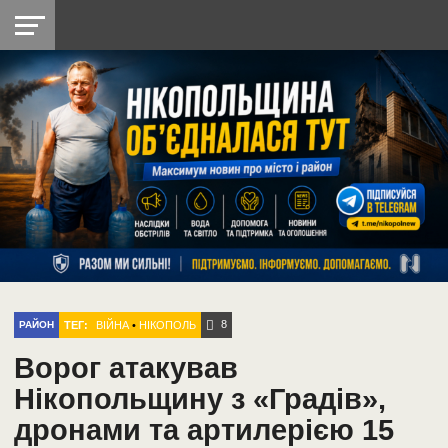
НІКОПОЛЬ
РАДІО
РАЙОН
СІЧЕСЛАВСЬКА
УКРАЇНА
РЕТРО
ЛАЙТ
УКРАЇНА
ДОПОМОГА
НІКОПОЛЬ
8
ТЕГ:
ВІЙНА
•
НІКОПОЛЬ
РАЙОН
Ворог атакував
Нікопольщину з «Градів»,
дронами та артилерією 15