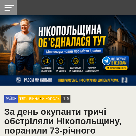
НІКОПОЛЬ
РАДІО
РАЙОН
СІЧЕСЛАВСЬКА
УКРАЇНА
РЕТРО
ЛАЙТ
УКРАЇНА
ДОПОМОГА
НІКОПОЛЬ
5
ТЕГ:
ВІЙНА
•
НІКОПОЛЬ
РАЙОН
За день окупанти тричі
обстріляли Нікопольщину,
поранили 73-річного