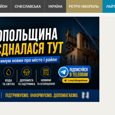
АЙОН
СІЧЕСЛАВСЬКА
УКРАЇНА
РЕТРО НІКОПОЛЬ
ЛАЙ