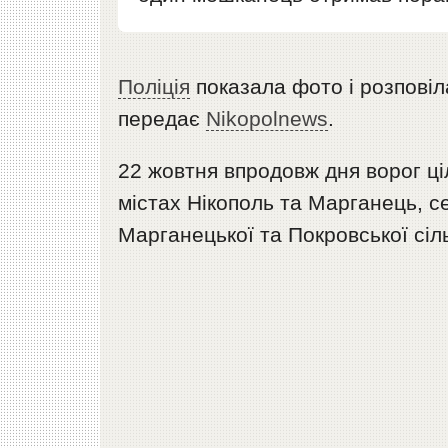
Поліція
показала фото і розповіла
передає
Nikopolnews
.
22 жовтня впродовж дня ворог ці
містах Нікополь та Марганець, с
Марганецької та Покровської сіл