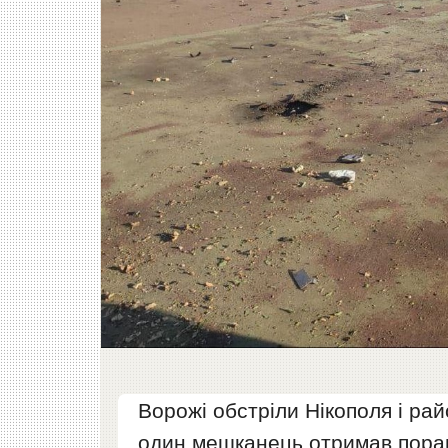
Ворожі обстріли Нікополя і ра
один мешканець отримав пора