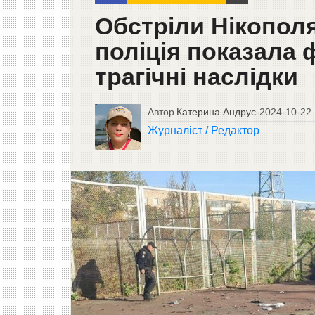
Обстріли Нікополя
поліція показала 
трагічні наслідки
Автор
Катерина Андрус
-
2024-10-22
Журналіст / Редактор