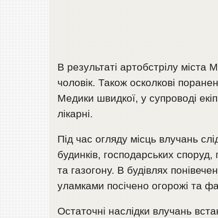
В результаті артобстрілу міста 
чоловік. Також осколкові поране
Медики швидкої, у супроводі екі
лікарні.
Під час огляду місць влучань сл
будинків, господарських споруд,
та газогону. В будівлях понівечен
уламками посічено огорожі та ф
Остаточні наслідки влучань вст