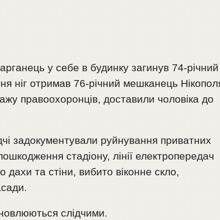
Марганець у себе в будинку загинув 74-річний
ння ніг отримав 76-річний мешканець Нікопол
пажу правоохоронців, доставили чоловіка до
ідчі задокументували руйнування приватних
 пошкодження стадіону, лінії електропередач
о дахи та стіни, вибито віконне скло,
асади.
ановлюються слідчими.