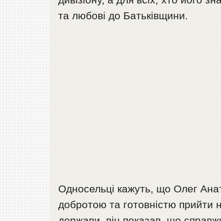
та любові до Батьківщини.
Односельці кажуть, що Олег Ана
добротою та готовністю прийти 
держави, він показав, що справж