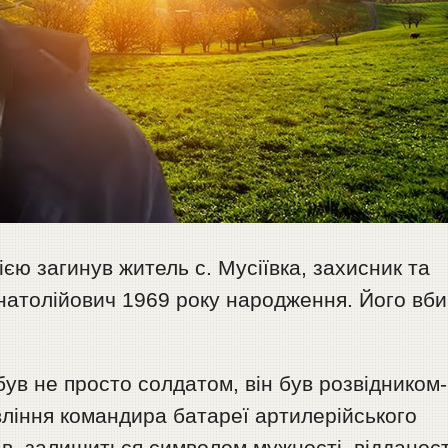
сією загинув житель с. Мусіївка, захисник та
натолійович 1969 року народження. Його вби
ув не просто солдатом, він був розвідником-
вління командира батареї артилерійського
знав, залишиться символом мужності, відданост