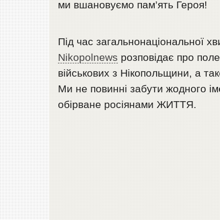
ми вшановуємо пам’ять Героя!
Під час загальнонаціональної хви
Nikopolnews
розповідає про поле
військових з Нікопольщини, а так
Ми не повинні забути жодного і
обірване росіянами ЖИТТЯ.