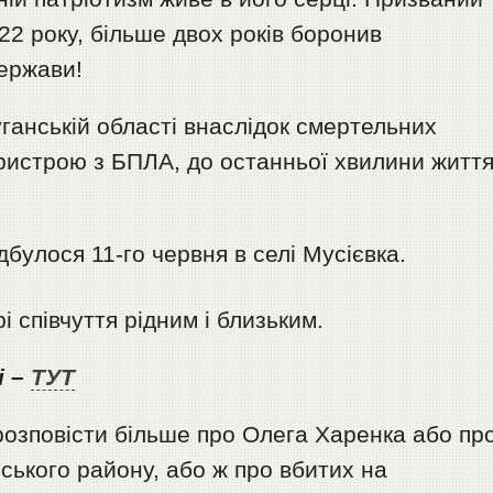
22 року, більше двох років боронив
держави!
уганській області внаслідок смертельних
пристрою з БПЛА, до останньої хвилини житт
булося 11-го червня в селі Мусієвка.
і співчуття рідним і близьким.
і –
ТУТ
розповісти більше про Олега Харенка або пр
ьського району, або ж про вбитих на