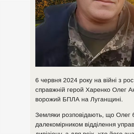
6 червня 2024 року на війні з ро
справжній герой Харенко Олег А
ворожий БПЛА на Луганщині.
Земляки розповідають, що Олег б
далекомірником відділення упра
дивізіону, а для всіх, хто його 