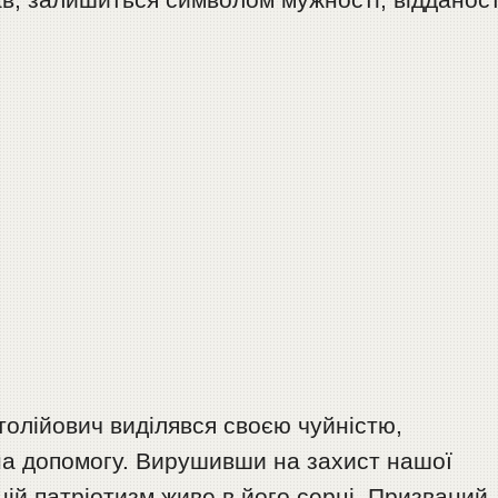
толійович виділявся своєю чуйністю,
на допомогу. Вирушивши на захист нашої
ній патріотизм живе в його серці. Призваний