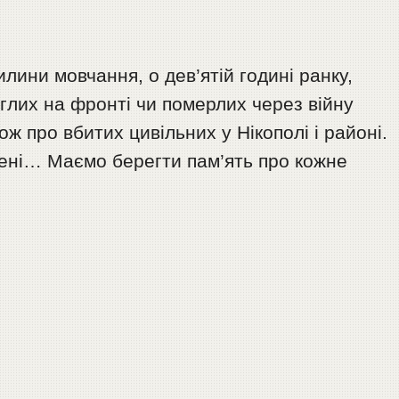
лини мовчання, о дев’ятій годині ранку,
глих на фронті чи померлих через війну
ож про вбитих цивільних у Нікополі і районі.
мені… Маємо берегти пам’ять про кожне