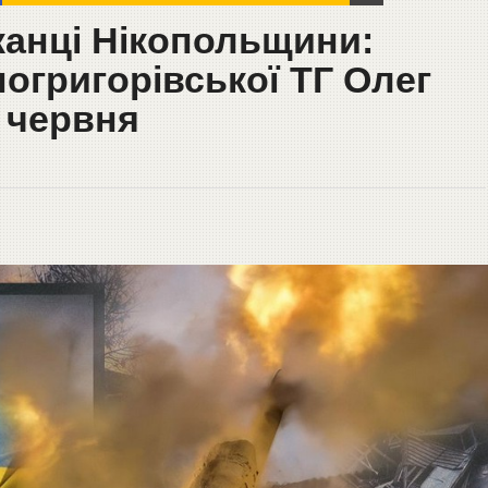
канці Нікопольщини:
огригорівської ТГ Олег
 червня