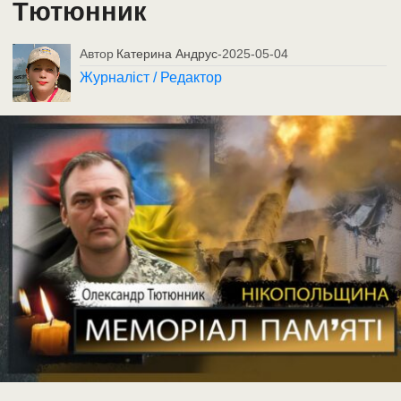
Тютюнник
Автор
Катерина Андрус
-
2025-05-04
Журналіст / Редактор