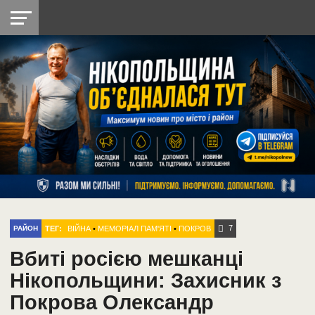
НІКОПОЛЬ
РАДІО
РАЙОН
СІЧЕСЛАВСЬКА
УКРАЇНА
РЕТРО
ЛАЙТ
УКРАЇНА
ДОПОМОГА
НІКОПОЛЬ
7
ТЕГ:
ВІЙНА
•
МЕМОРІАЛ ПАМ'ЯТІ
•
ПОКРОВ
РАЙОН
Вбиті росією мешканці
Нікопольщини: Захисник з
Покрова Олександр