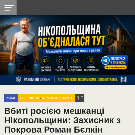
НІКОПОЛЬ
РАДІО
РАЙОН
СІЧЕСЛАВСЬКА
УКРАЇНА
РЕТРО
ЛАЙТ
УКРАЇНА
ДОПОМОГА
НІКОПОЛЬ
7
ТЕГ:
ВІЙНА
•
МЕМОРІАЛ ПАМ'ЯТІ
РАЙОН
Вбиті росією мешканці
Нікопольщини: Захисник з
Покрова Роман Бєлкін