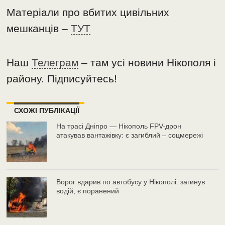
Матеріали про вбитих цивільних
мешканців –
ТУТ
Наш
Телеграм
– там усі новини Нікополя і
району. Підписуйтесь!
СХОЖІ ПУБЛІКАЦІЇ
На трасі Дніпро — Нікополь FPV-дрон
атакував вантажівку: є загиблий – соцмережі
Ворог вдарив по автобусу у Нікополі: загинув
водій, є поранений