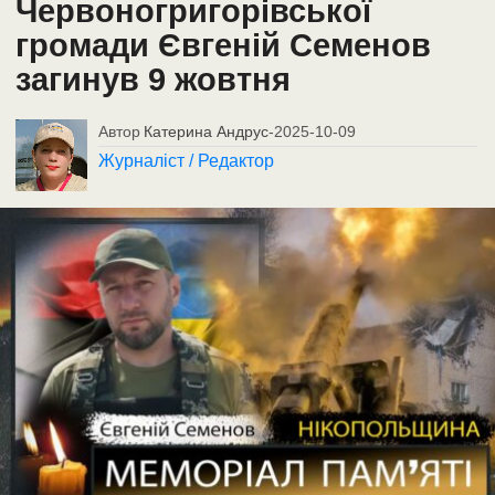
Червоногригорівської
громади Євгеній Семенов
загинув 9 жовтня
Автор
Катерина Андрус
-
2025-10-09
Журналіст / Редактор