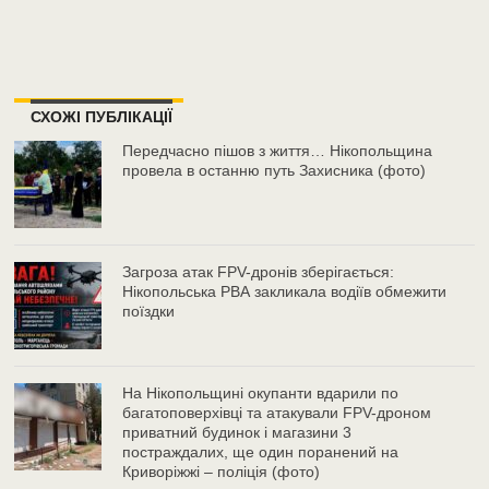
СХОЖІ ПУБЛІКАЦІЇ
Передчасно пішов з життя… Нікопольщина
провела в останню путь Захисника (фото)
Загроза атак FPV-дронів зберігається:
Нікопольська РВА закликала водіїв обмежити
поїздки
На Нікопольщині окупанти вдарили по
багатоповерхівці та атакували FPV-дроном
приватний будинок і магазини 3
постраждалих, ще один поранений на
Криворіжжі – поліція (фото)