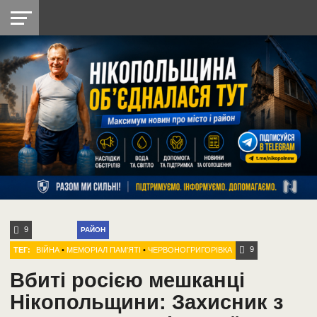
НІКОПОЛЬ
РАДІО
РАЙОН
СІЧЕСЛАВСЬКА
УКРАЇНА
РЕТРО
ЛАЙТ
УКРАЇНА
ДОПОМОГА
НІКОПОЛЬ
9
РАЙОН
9
ТЕГ:
ВІЙНА
•
МЕМОРІАЛ ПАМ'ЯТІ
•
ЧЕРВОНОГРИГОРІВКА
Вбиті росією мешканці
Нікопольщини: Захисник з