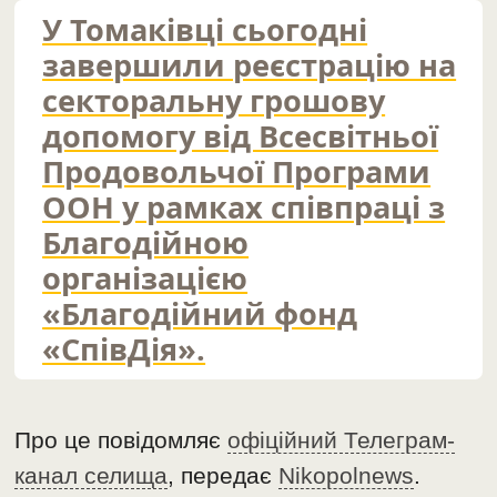
У Томаківці сьогодні
завершили реєстрацію на
секторальну грошову
допомогу від Всесвітньої
Продовольчої Програми
ООН у рамках співпраці з
Благодійною
організацією
«Благодійний фонд
«СпівДія».
Про це повідомляє
офіційний Телеграм-
канал селища
, передає
Nikopolnews
.