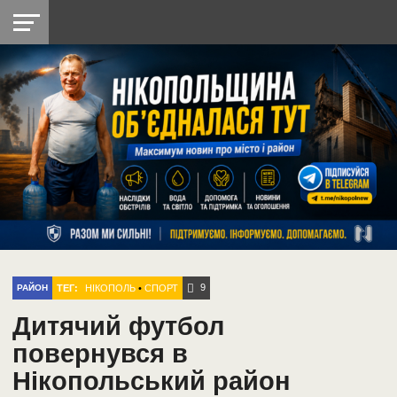
НІКОПОЛЬ
РАДІО
РАЙОН
СІЧЕСЛАВСЬКА
УКРАЇНА
РЕТРО
ЛАЙТ
УКРАЇНА
ДОПОМОГА
НІКОПОЛЬ
9
ТЕГ:
НІКОПОЛЬ
•
СПОРТ
РАЙОН
Дитячий футбол
повернувся в
Нікопольський район