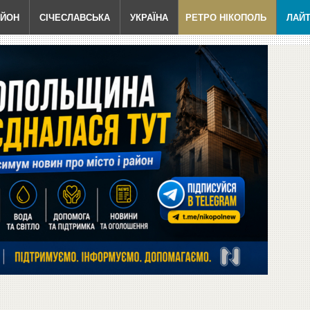
АЙОН
СІЧЕСЛАВСЬКА
УКРАЇНА
РЕТРО НІКОПОЛЬ
ЛАЙ