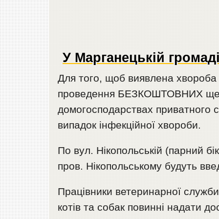
У Марганецькій громад
Для того, щоб виявлена хвороба
проведення БЕЗКОШТОВНИХ щепле
домогосподарствах приватного се
випадок інфекційної хвороби.
По вул. Нікопольській (парний бі
пров. Нікопольському будуть вве
Працівники ветеринарної служби
котів та собак повинні надати до