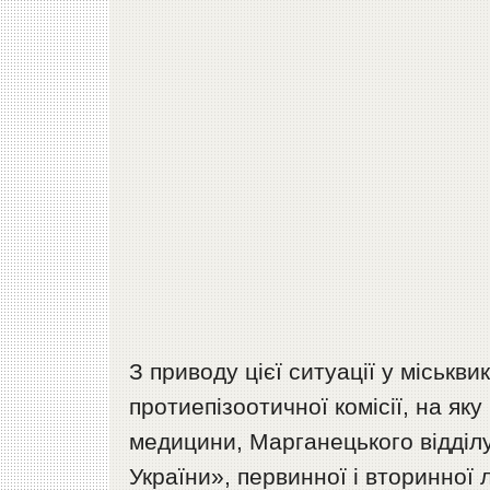
З приводу цієї ситуації у міськв
протиепізоотичної комісії, на я
медицини, Марганецького відді
України», первинної і вторинної