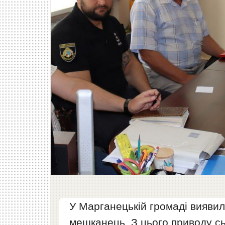
У Марганецькій громаді виявили
мешканець. З цього приводу сь