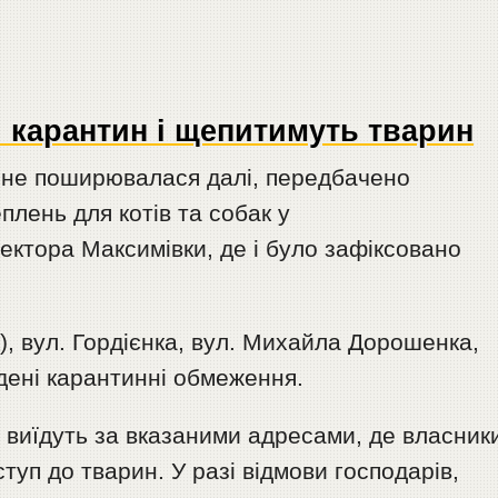
і карантин і щепитимуть тварин
 не поширювалася далі, передбачено
нь для котів та собак у
ктора Максимівки, де і було зафіксовано
к), вул. Гордієнка, вул. Михайла Дорошенка,
дені карантинні обмеження.
 виїдуть за вказаними адресами, де власник
ступ до тварин. У разі відмови господарів,