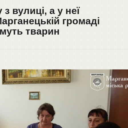
з вулиці, а у неї
Марганецькій громаді
имуть тварин