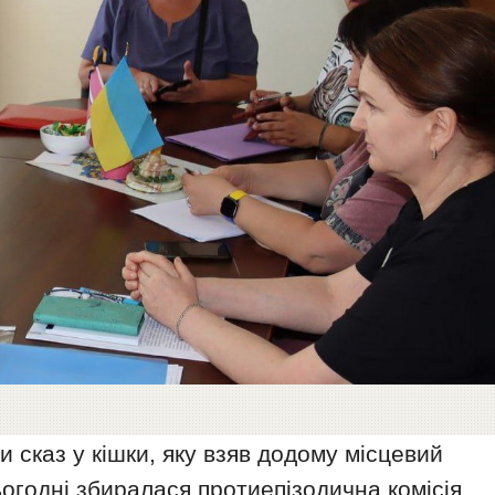
 сказ у кішки, яку взяв додому місцевий
огодні збиралася протиепізодична комісія.