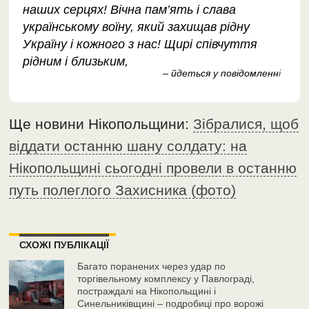
наших серцях! Вічна пам’ять і слава
українському воїну, який захищав рідну
Україну і кожного з нас! Щирі співчуття
рідним і близьким,
– йдеться у повідомленн
і
Ще новини Нікопольщини:
Зібралися, щоб
віддати останню шану солдату: на
Нікопольщині сьогодні провели в останню
путь полеглого Захисника (фото)
СХОЖІ ПУБЛІКАЦІЇ
Багато поранених через удар по
торгівельному комплексу у Павлограді,
постраждалі на Нікопольщині і
Синельниківщині – подробиці про ворожі