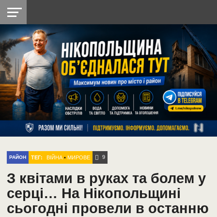
НІКОПОЛЬ
РАДІО
РАЙОН
СІЧЕСЛАВСЬКА
УКРАЇНА
РЕТРО
ЛАЙТ
УКРАЇНА
ДОПОМОГА
НІКОПОЛЬ
9
ТЕГ:
ВІЙНА
•
МИРОВЕ
РАЙОН
З квітами в руках та болем у
серці… На Нікопольщині
сьогодні провели в останню