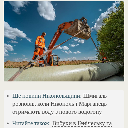
Ще новини Нікопольщини:
Шмигаль
розповів, коли Нікополь і Марганець
отримають воду з нового водогону
Читайте також:
Вибухи в Генічеську та