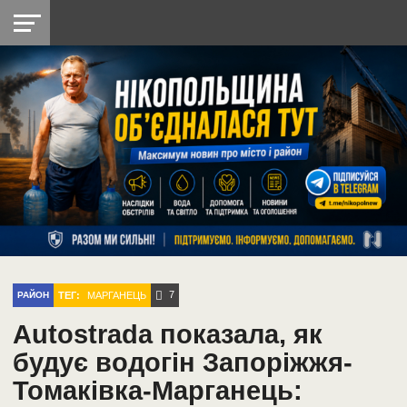
НІКОПОЛЬ
РАДІО
РАЙОН
СІЧЕСЛАВСЬКА
УКРАЇНА
РЕТРО
ЛАЙТ
УКРАЇНА
ДОПОМОГА
НІКОПОЛЬ
7
ТЕГ:
МАРГАНЕЦЬ
РАЙОН
Autostrada показала, як
будує водогін Запоріжжя-
Томаківка-Марганець: