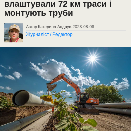
влаштували 72 км траси і
монтують труби
Автор
Катерина Андрус
-
2023-08-06
Журналіст / Редактор