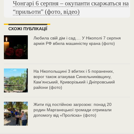
Чонгарі 6 серпня – окупанти скаржаться на
“прильоти” (фото, відео)
СХОЖІ ПУБЛІКАЦІЇ
Любила свій дім і сад…. У Нікополі 7 серпня
армія РФ вбила машиністку крана (фото)
На Нікопольщині 3 вбитих і 5 поранених,
ворог також атакував Синельниківщину,
Кам’янський, Криворізький і Дніпровський
райони (фото)
Жити під постійною загрозою: понад 20
родин Марганецької громади отримали
допомогу від «Проліска» (фото)