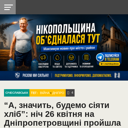
НІКОПОЛЬ
РАДІО
РАЙОН
СІЧЕСЛАВСЬКА
УКРАЇНА
РЕТРО
ЛАЙТ
УКРАЇНА
ДОПОМОГА
НІКОПОЛЬ
4
ТЕГ:
ВІЙНА
•
ДНІПРО
СІЧЕСЛАВСЬКА
“А, значить, будемо сіяти
хліб”: ніч 26 квітня на
Дніпропетровщині пройшла