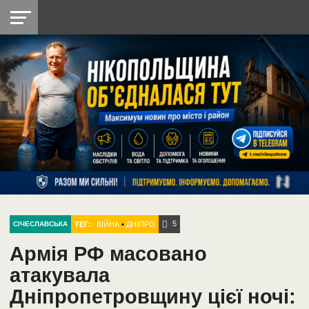
НІКОПОЛЬ
РАДІО
РАЙОН
СІЧЕСЛАВСЬКА
УКРАЇНА
РЕТРО
ЛАЙТ
УКРАЇНА
ДОПОМОГА
НІКОПОЛЬ
5
ТЕГ:
ВІЙНА
•
ДНІПРО
СІЧЕСЛАВСЬКА
Армія РФ масовано
атакувала
Дніпропетровщину цієї ночі: