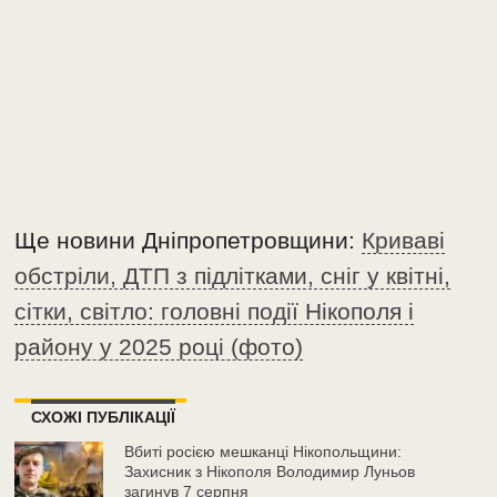
Ще новини Дніпропетровщини:
Криваві
обстріли, ДТП з підлітками, сніг у квітні,
сітки, світло: головні події Нікополя і
району у 2025 році (фото)
СХОЖІ ПУБЛІКАЦІЇ
Вбиті росією мешканці Нікопольщини:
Захисник з Нікополя Володимир Луньов
загинув 7 серпня