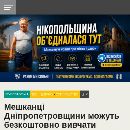
НІКОПОЛЬ
РАДІО
РАЙОН
СІЧЕСЛАВСЬКА
УКРАЇНА
РЕТРО
ЛАЙТ
УКРАЇНА
ДОПОМОГА
НІКОПОЛЬ
2
ТЕГ:
ДНІПРО
•
СУСПІЛЬСТВО
СІЧЕСЛАВСЬКА
Мешканці
Дніпропетровщини можуть
безкоштовно вивчати