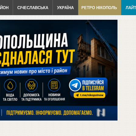
АЙОН
СІЧЕСЛАВСЬКА
УКРАЇНА
РЕТРО НІКОПОЛЬ
ЛАЙ