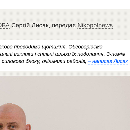
ОВА
Сергій Лисак, передає
Nikopolnews
.
в’язково проводимо щотижня. Обговорюємо
льні виклики і спільні шляхи їх подолання. З-поміж
 силового блоку, очільники районів,
– написав Лисак