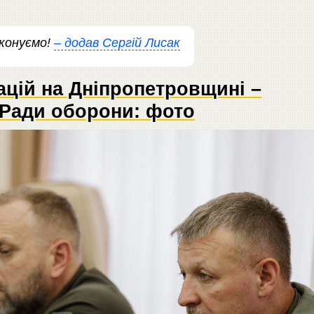
иконуємо!
– додав Сергій Лисак
цій на Дніпропетровщині –
 Ради оборони: фото