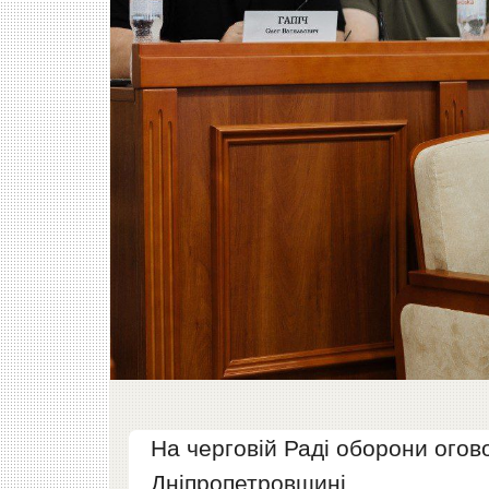
На черговій Раді оборони ого
Дніпропетровщині.