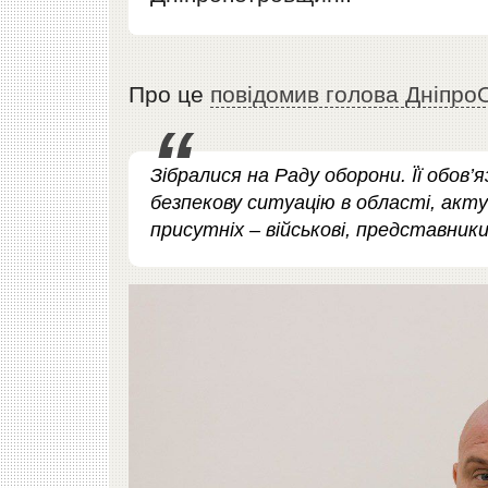
Про це
повідомив голова Дніпро
Зібралися на Раду оборони. Її обо
безпекову ситуацію в області, актуа
присутніх – військові, представники