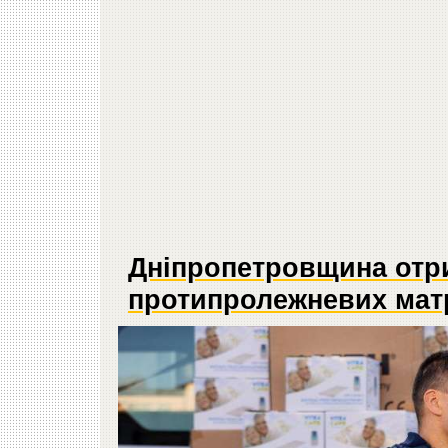
Дніпропетровщина отр
протипролежневих мат