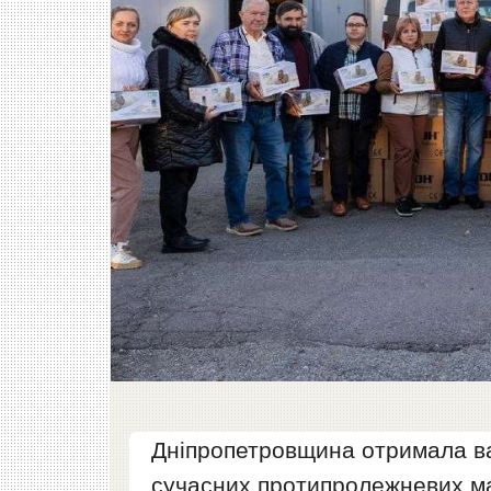
Дніпропетровщина отримала ва
сучасних протипролежневих мат