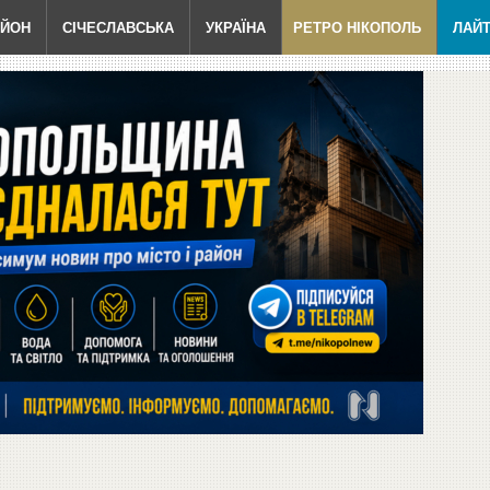
АЙОН
СІЧЕСЛАВСЬКА
УКРАЇНА
РЕТРО НІКОПОЛЬ
ЛАЙ