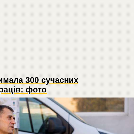
имала 300 сучасних
раців: фото