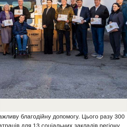
жливу благодійну допомогу. Цього разу 300
раців для 13 соціальних закладів регіону,