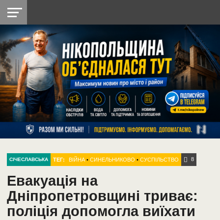
НІКОПОЛЬ
РАДІО
РАЙОН
СІЧЕСЛАВСЬКА
УКРАЇНА
РЕТРО
ЛАЙТ
УКРАЇНА
ДОПОМОГА
НІКОПОЛЬ
8
ТЕГ:
ВІЙНА
•
СИНЕЛЬНИКОВО
•
СУСПІЛЬСТВО
СІЧЕСЛАВСЬКА
Евакуація на
Дніпропетровщині триває:
поліція допомогла виїхати