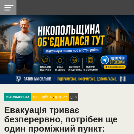
НІКОПОЛЬ
РАДІО
РАЙОН
СІЧЕСЛАВСЬКА
УКРАЇНА
РЕТРО
ЛАЙТ
УКРАЇНА
ДОПОМОГА
НІКОПОЛЬ
8
ТЕГ:
ВІЙНА
•
ДНІПРО
СІЧЕСЛАВСЬКА
Евакуація триває
безперервно, потрібен ще
один проміжний пункт: