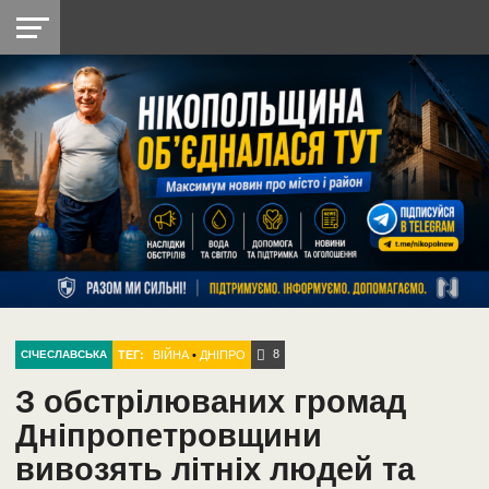
НІКОПОЛЬ
РАДІО
РАЙОН
СІЧЕСЛАВСЬКА
УКРАЇНА
РЕТРО
ЛАЙТ
УКРАЇНА
ДОПОМОГА
НІКОПОЛЬ
8
ТЕГ:
ВІЙНА
•
ДНІПРО
СІЧЕСЛАВСЬКА
З обстрілюваних громад
Дніпропетровщини
вивозять літніх людей та