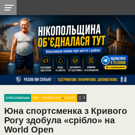
НІКОПОЛЬ
РАДІО
РАЙОН
СІЧЕСЛАВСЬКА
УКРАЇНА
РЕТРО
ЛАЙТ
УКРАЇНА
ДОПОМОГА
НІКОПОЛЬ
3
ТЕГ:
КРИВИЙ РІГ
•
СПОРТ
СІЧЕСЛАВСЬКА
Юна спортсменка з Кривого
Рогу здобула «срібло» на
World Open