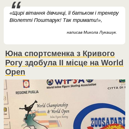
«Щирі вітання дівчинці, її батьком і тренеру
Віолетті Поштарук! Так тримати!»,
написав Микола Лукашук.
Юна спортсменка з Кривого
Рогу здобула II місце на World
Open