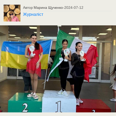
Автор
Марина Щученко
-
2024-07-12
Журналіст