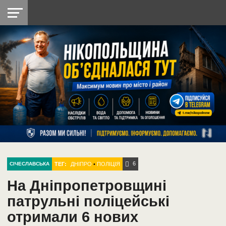
НІКОПОЛЬ
РАДІО
РАЙОН
СІЧЕСЛАВСЬКА
УКРАЇНА
РЕТРО
ЛАЙТ
УКРАЇНА
ДОПОМОГА
НІКОПОЛЬ
6
ТЕГ:
ДНІПРО
•
ПОЛІЦІЯ
СІЧЕСЛАВСЬКА
На Дніпропетровщині
патрульні поліцейські
отримали 6 нових