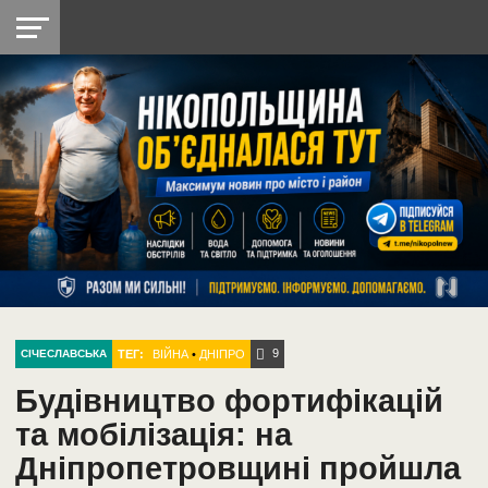
НІКОПОЛЬ
РАДІО
РАЙОН
СІЧЕСЛАВСЬКА
УКРАЇНА
РЕТРО
ЛАЙТ
УКРАЇНА
ДОПОМОГА
НІКОПОЛЬ
9
ТЕГ:
ВІЙНА
•
ДНІПРО
СІЧЕСЛАВСЬКА
Будівництво фортифікацій
та мобілізація: на
Дніпропетровщині пройшла