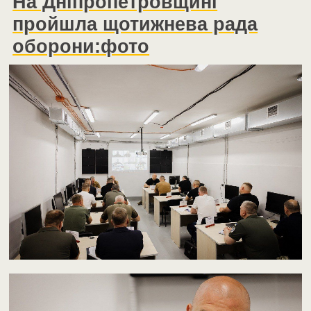
На Дніпропетровщині
пройшла щотижнева рада
оборони:фото