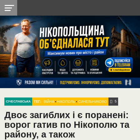
НІКОПОЛЬ
РАДІО
РАЙОН
СІЧЕСЛАВСЬКА
УКРАЇНА
РЕТРО
ЛАЙТ
УКРАЇНА
ДОПОМОГА
НІКОПОЛЬ
5
ТЕГ:
ВІЙНА
•
НІКОПОЛЬ
•
СИНЕЛЬНИКОВО
СІЧЕСЛАВСЬКА
Двоє загиблих і є поранені:
ворог гатив по Нікополю та
району, а також