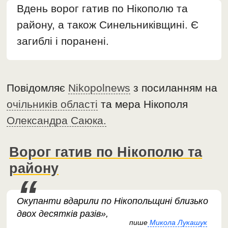
Вдень ворог гатив по Нікополю та
району, а також Синельниківщині. Є
загиблі і поранені.
Повідомляє
Nikopolnews
з посиланням на
очільників області
та мера Нікополя
Олександра Саюка.
Ворог гатив по Нікополю та
району
Окупанти вдарили по Нікопольщині близько
двох десятків разів»,
пише
Микола Лукашук