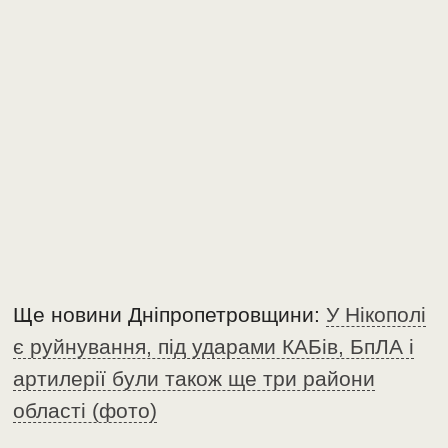
Ще новини Дніпропетровщини:
У Нікополі
є руйнування, під ударами КАБів, БпЛА і
артилерії були також ще три райони
області (фото)