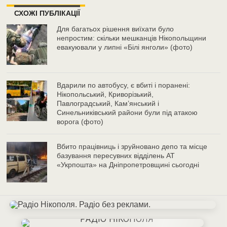
СХОЖІ ПУБЛІКАЦІЇ
Для багатьох рішення виїхати було
непростим: скільки мешканців Нікопольщини
евакуювали у липні «Білі янголи» (фото)
Вдарили по автобусу, є вбиті і поранені:
Нікопольський, Криворізький,
Павлоградський, Кам’янський і
Синельниківський райони були під атакою
ворога (фото)
Вбито працівниць і зруйновано депо та місце
базування пересувних відділень АТ
«Укрпошта» на Дніпропетровщині сьогодні