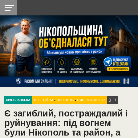
НІКОПОЛЬ
РАДІО
РАЙОН
СІЧЕСЛАВСЬКА
УКРАЇНА
РЕТРО
ЛАЙТ
УКРАЇНА
ДОПОМОГА
НІКОПОЛЬ
11
ТЕГ:
ВІЙНА
•
НІКОПОЛЬ
•
СИНЕЛЬНИКОВО
СІЧЕСЛАВСЬКА
Є загиблий, постраждалий і
руйнування: під вогнем
були Нікополь та район, а