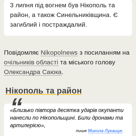
3 липня під вогнем був Нікополь та
район, а також Синельниківщина. Є
загиблий і постраждалий.
Повідомляє
Nikopolnews
з посиланням на
очільників області
та міського голову
Олександра Саюка
.
Нікополь та район
«Близько півтора десятка ударів окупанти
нанесли по Нікопольщині. Били дронами та
артилерією»,
пише
Микола Лукашук
.