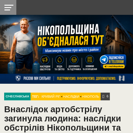
НІКОПОЛЬ
РАДІО
РАЙОН
СІЧЕСЛАВСЬКА
УКРАЇНА
РЕТРО
ЛАЙТ
УКРАЇНА
ДОПОМОГА
НІКОПОЛЬ
6
ТЕГ:
КРИВИЙ РІГ
•
НАСЛІДКИ
•
НІКОПОЛЬ
СІЧЕСЛАВСЬКА
Внаслідок артобстрілу
загинула людина: наслідки
обстрілів Нікопольщини та