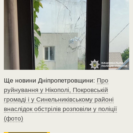
Ще новини Дніпропетровщини:
Про
руйнування у Нікополі, Покровській
громаді і у Синельниківському районі
внаслідок обстрілів розповіли у поліції
(фото)