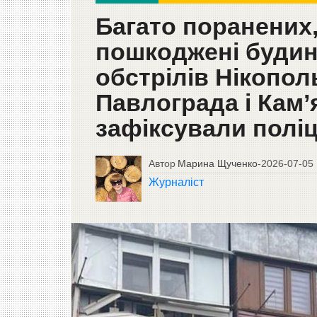
Багато поранених, 
пошкоджені будинк
обстрілів Нікопол
Павлограда і Кам’
зафіксували поліц
Автор
Марина Щученко
-
2026-07-05
Журналіст