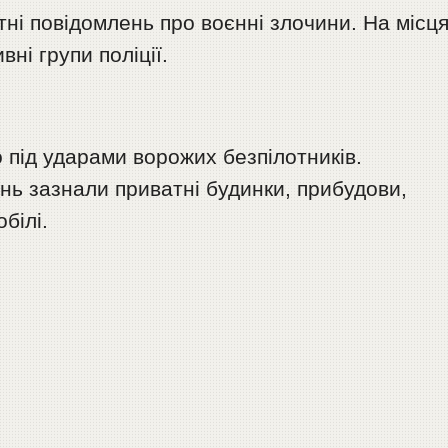
тні повідомлень про воєнні злочини. На місц
ні групи поліції.
 під ударами ворожих безпілотників.
ь зазнали приватні будинки, прибудови,
білі.