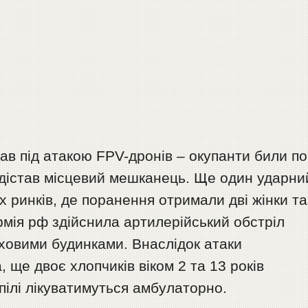
ав під атакою FPV-дронів – окупанти били по
дістав місцевий мешканець. Ще один ударни
х ринків, де поранення отримали дві жінки та
армія рф здійснила артилерійський обстріл
рховими будинками. Внаслідок атаки
, ще двоє хлопчиків віком 2 та 13 років
пілі лікуватимуться амбулаторно.