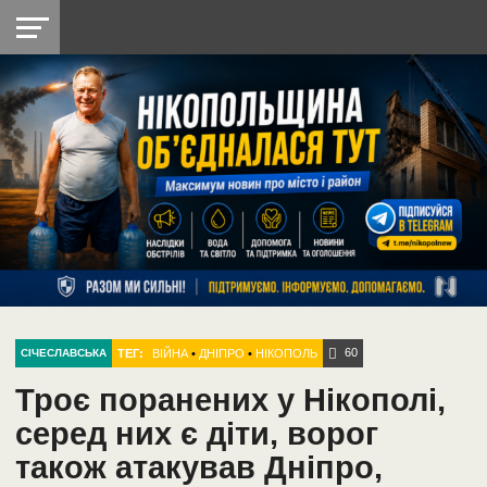
НІКОПОЛЬ
РАДІО
РАЙОН
СІЧЕСЛАВСЬКА
УКРАЇНА
РЕТРО
ЛАЙТ
УКРАЇНА
ДОПОМОГА
НІКОПОЛЬ
60
ТЕГ:
ВІЙНА
•
ДНІПРО
•
НІКОПОЛЬ
СІЧЕСЛАВСЬКА
Троє поранених у Нікополі,
серед них є діти, ворог
також атакував Дніпро,