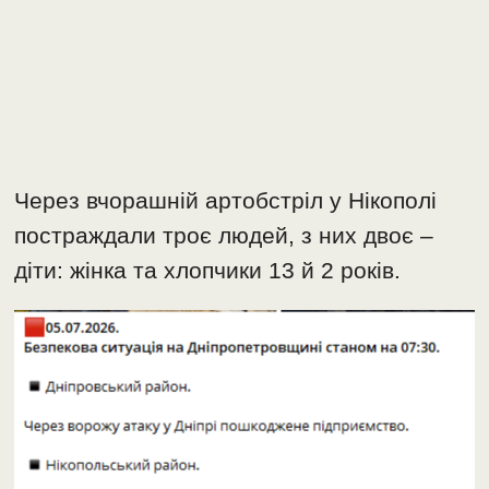
Через вчорашній артобстріл у Нікополі
постраждали троє людей, з них двоє –
діти: жінка та хлопчики 13 й 2 років.