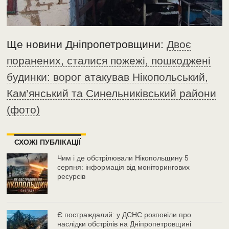
Ще новини Дніпропетровщини:
Двоє
поранених, сталися пожежі, пошкоджені
будинки: ворог атакував Нікопольський,
Кам’янський та Синельниківський райони
(фото)
СХОЖІ ПУБЛІКАЦІЇ
Чим і де обстрілювали Нікопольщину 5
серпня: інформація від моніторингових
ресурсів
Є постраждалий: у ДСНС розповіли про
наслідки обстрілів на Дніпропетровщині