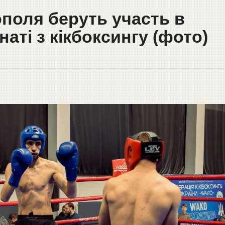
поля беруть участь в
аті з кікбоксингу (фото)