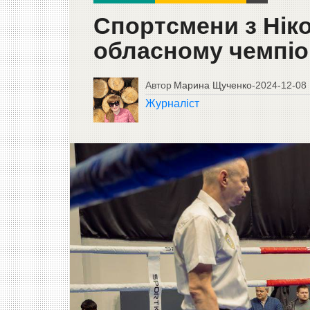
Спортсмени з Ніко
обласному чемпіон
Автор
Марина Щученко
-
2024-12-08
Журналіст