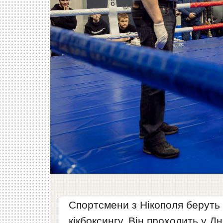
Спортсмени з Нікополя беруть 
кікбоксингу. Він проходить у Дні