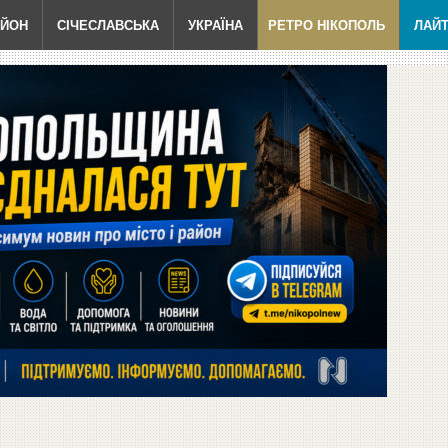
АЙОН
СІЧЕСЛАВСЬКА
УКРАЇНА
РЕТРО НІКОПОЛЬ
ЛАЙ