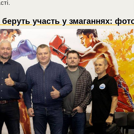
сті.
 беруть участь у змаганнях: фот