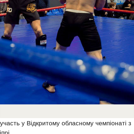
участь у Відкритому обласному чемпіонаті з
прі.