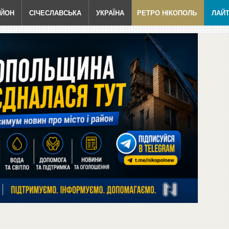
АЙОН
СІЧЕСЛАВСЬКА
УКРАЇНА
РЕТРО НІКОПОЛЬ
ЛАЙ