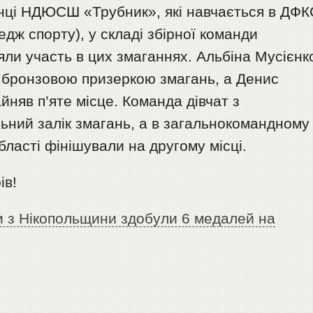
ванці НДЮСШ «Трубник», які навчається в ДФК
дж спорту), у складі збірної команди
яли участь в цих змаганнях. Альбіна Мусієнк
ла бронзовою призеркою змагань, а Денис
зайняв п’яте місце. Команда дівчат з
ьний залік змагань, а в загальнокомандному
області фінішували на другому місці.
ів!
 з Нікопольщини здобули 6 медалей на