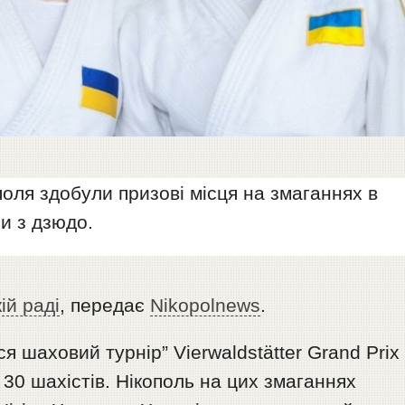
поля здобули призові місця на змаганнях в
и з дзюдо.
ій раді
, передає
Nikopolnews
.
я шаховий турнір” Vierwaldstätter Grand Prix
ь 30 шахістів. Нікополь на цих змаганнях