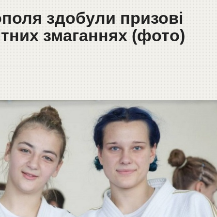
ополя здобули призові
ітних змаганнях (фото)