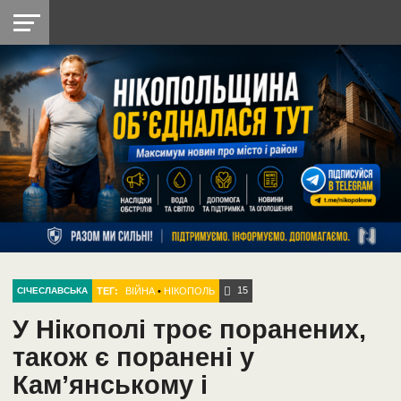
НІКОПОЛЬ
РАДІО
РАЙОН
СІЧЕСЛАВСЬКА
УКРАЇНА
РЕТРО
ЛАЙТ
УКРАЇНА
ДОПОМОГА
НІКОПОЛЬ
15
ТЕГ:
ВІЙНА
•
НІКОПОЛЬ
СІЧЕСЛАВСЬКА
У Нікополі троє поранених,
також є поранені у
Кам’янському і