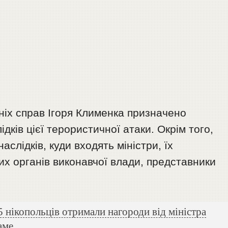
ніх справ Ігоря Клименка призначено
лідків цієї терористичної атаки. Окрім того,
наслідків, куди входять міністри, їх
их органів виконавчої влади, представники
5 нікопольців отримали нагороди від міністра
аме