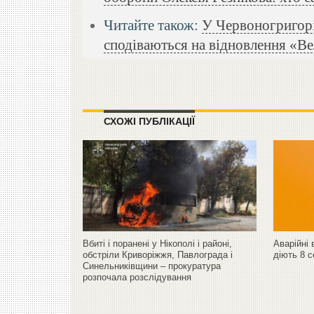
Читайте також:
У Червоногригорі
сподіваються на відновлення «Ве
СХОЖІ ПУБЛІКАЦІЇ
Вбиті і поранені у Нікополі і районі,
Аварійні 
обстріли Криворіжжя, Павлограда і
діють 8 
Синельниківщини – прокуратура
розпочала розслідування