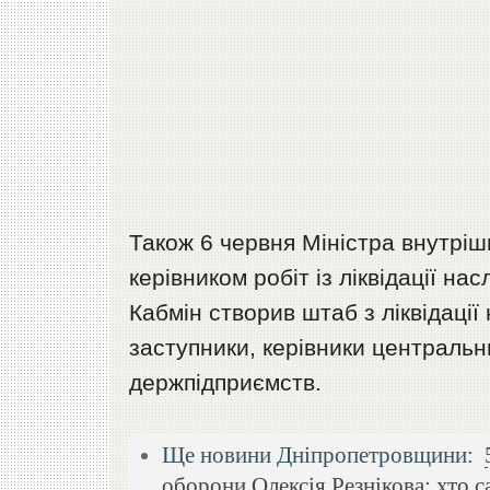
Також 6 червня Міністра внутріш
керівником робіт із ліквідації нас
Кабмін створив штаб з ліквідації 
заступники, керівники центральн
держпідприємств.
Ще новини Дніпропетровщини:
оборони Олексія Резнікова: хто с