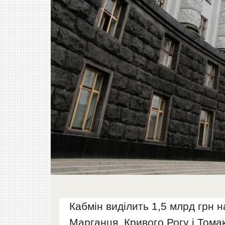
Кабмін виділить 1,5 млрд грн н
Марганця, Кривого Рогу і Тома