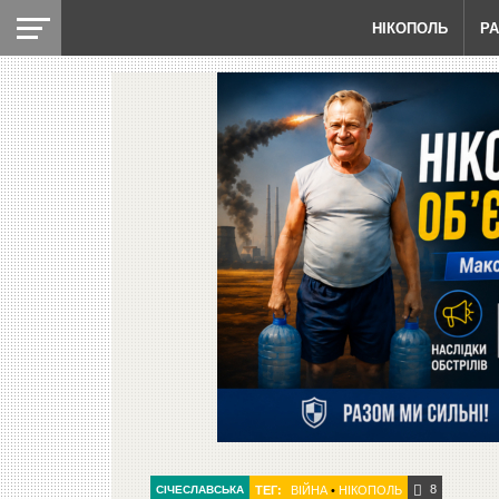
НІКОПОЛЬ
Р
8
СІЧЕСЛАВСЬКА
ТЕГ:
ВІЙНА
•
НІКОПОЛЬ