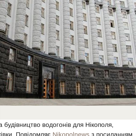
а будівництво водогонів для Нікополя,
ківки. Повідомляє
Nikopolnews
з посиланням