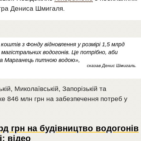
тра Дениса Шмигаля.
оштів з Фонду відновлення у розмірі 1,5 млрд
 магістральних водогонів. Це потрібно, аби
 та Марганець питною водою»,
сказав Денис Шмигаль.
ій, Миколаївській, Запорізькій та
же 846 млн грн на забезпечення потреб у
рд грн на будівництво водогонів
і: відео