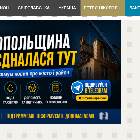
АЙОН
СІЧЕСЛАВСЬКА
УКРАЇНА
РЕТРО НІКОПОЛЬ
ЛАЙ