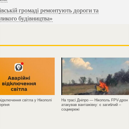
вській громаді ремонтують дороги та
ликого будівництва»
відключення світла у Нікополі
На трасі Дніпро — Нікополь FPV-дрон
серпня
атакував вантажівку: є загиблий –
соцмережі