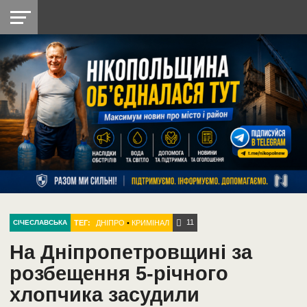
НІКОПОЛЬ
РАДІО
РАЙОН
СІЧЕСЛАВСЬКА
УКРАЇНА
РЕТРО
ЛАЙТ
УКРАЇНА
ДОПОМОГА
НІКОПОЛЬ
11
ТЕГ:
ДНІПРО
•
КРИМІНАЛ
СІЧЕСЛАВСЬКА
На Дніпропетровщині за
розбещення 5-річного
хлопчика засудили