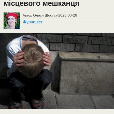
місцевого мешканця
Автор
Олеся Шостак
-
2023-03-28
Журналіст