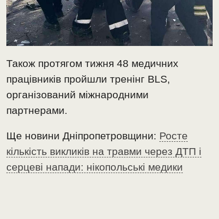
Також протягом тижня 48 медичних
працівників пройшли тренінг BLS,
організований міжнародними
партнерами.
Ще новини Дніпропетровщини:
Росте
кількість викликів на травми через ДТП і
серцеві напади: нікопольські медики