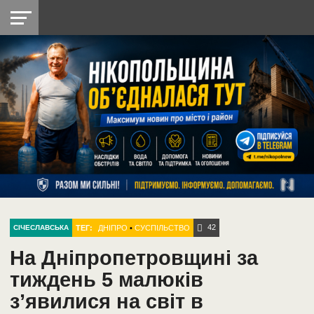
НІКОПОЛЬ
РАДІО
РАЙОН
СІЧЕСЛАВСЬКА
УКРАЇНА
РЕТРО
ЛАЙТ
УКРАЇНА
ДОПОМОГА
НІКОПОЛЬ
42
ТЕГ:
ДНІПРО
•
СУСПІЛЬСТВО
СІЧЕСЛАВСЬКА
На Дніпропетровщині за
тиждень 5 малюків
з’явилися на світ в