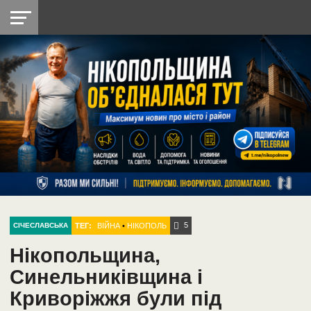
НІКОПОЛЬ
РАДІО
РАЙОН
СІЧЕСЛАВСЬКА
УКРАЇНА
РЕТРО
ЛАЙТ
УКРАЇНА
ДОПОМОГА
НІКОПОЛЬ
5
ТЕГ:
ВІЙНА
•
НІКОПОЛЬ
СІЧЕСЛАВСЬКА
Нікопольщина,
Синельниківщина і
Криворіжжя були під