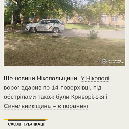
Ще новини Нікопольщини:
У Нікополі
ворог вдарив по 14-поверхівці, під
обстрілами також були Криворіжжя і
Синельникіщина – є поранені
СХОЖІ ПУБЛІКАЦІЇ