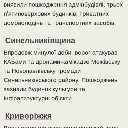
виявили пошкодження адмінбудівлі, трьох
пʼятиповерхових будинків, приватних
домоволодінь та транспортних засобів.
Синельниківщина
Впродовж минулої доби ворог атакував
КАБами та дронами-камікадзе Межівську
та Новопавлівську громади
Синельниківського району. Пошкоджень
зазнали будинок культури та
інфраструктурні об’єкти.
Криворіжжя
Вночі армія рф скерувала ворожий дрон