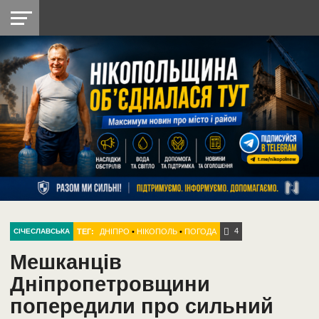
НІКОПОЛЬ
РАДІО
РАЙОН
СІЧЕСЛАВСЬКА
УКРАЇНА
РЕТРО
ЛАЙТ
УКРАЇНА
ДОПОМОГА
НІКОПОЛЬ
4
ТЕГ:
ДНІПРО
•
НІКОПОЛЬ
•
ПОГОДА
СІЧЕСЛАВСЬКА
Мешканців
Дніпропетровщини
попередили про сильний