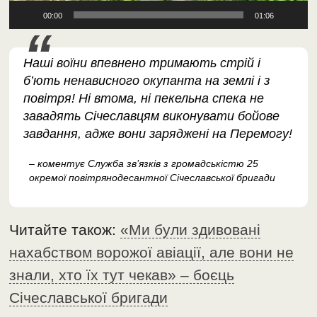
00:00
01:06
Наші воїни впевнено тримають стрій і
б’ють ненависного окупанта на землі і з
повітря! Ні втома, ні пекельна спека не
завадять Січеславцям виконувати бойове
завдання, адже вони заряджені на Перемогу!
– коментує Служба зв’язків з громадськістю 25
окремої повітрянодесантної Січеславської бригади
Читайте також:
«Ми були здивовані
нахабством ворожої авіації, але вони не
знали, хто їх тут чекав» – боєць
Січеславської бригади