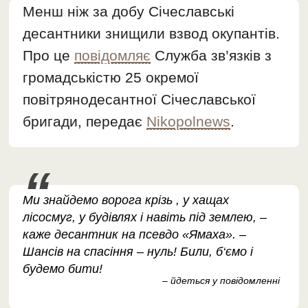
Менш ніж за добу Січеславські
десантники знищили взвод окупантів.
Про це
повідомляє
Служба зв’язків з
громадськістю 25 окремої
повітрянодесантної Січеславської
бригади, передає
Nikopolnews
.
Ми знайдемо ворога крізь , у хащах
лісосмуг, у будівлях і навіть під землею, –
каже десантник на псевдо «Ямаха». –
Шансів на спасіння – нуль! Били, б‘ємо і
будемо бити!
– йдеться у повідомленні