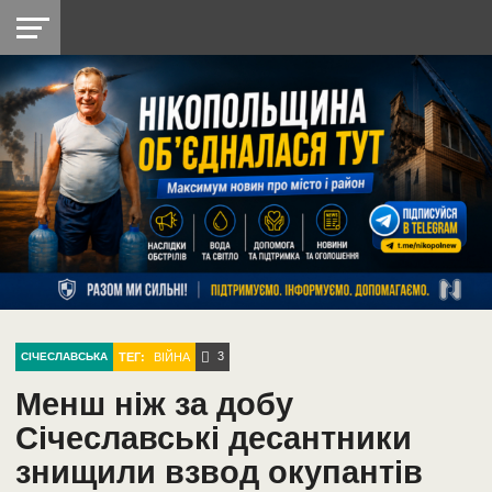
НІКОПОЛЬ
РАДІО
РАЙОН
СІЧЕСЛАВСЬКА
УКРАЇНА
РЕТРО
ЛАЙТ
УКРАЇНА
ДОПОМОГА
НІКОПОЛЬ
3
ТЕГ:
ВІЙНА
СІЧЕСЛАВСЬКА
Менш ніж за добу
Січеславські десантники
знищили взвод окупантів