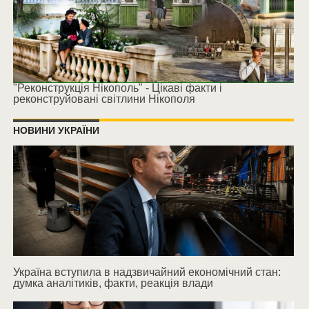
"Реконструкція Нікополь" - Цікаві факти і
реконструйовані світлини Нікополя
НОВИНИ УКРАЇНИ
Україна вступила в надзвичайний економічний стан:
думка аналітиків, факти, реакція влади