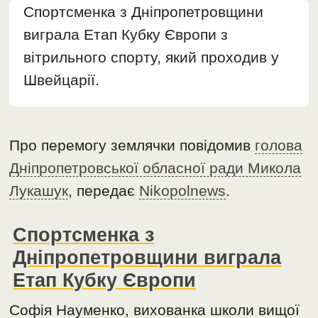
Спортсменка з Дніпропетровщини
виграла Етап Кубку Європи з
вітрильного спорту, який проходив у
Швейцарії.
Про перемогу землячки повідомив
голова
Дніпропетровської обласної ради Микола
Лукашук
, передає
Nikopolnews
.
Спортсменка з
Дніпропетровщини виграла
Етап Кубку Європи
Софія Науменко, вихованка школи вищої