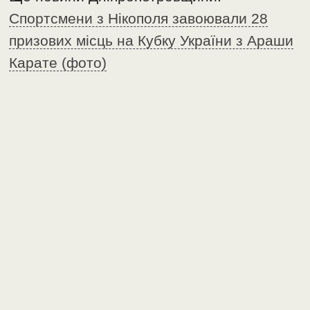
Спортсмени з Нікополя завоювали 28
призових місць на Кубку України з Араши
Карате (фото)