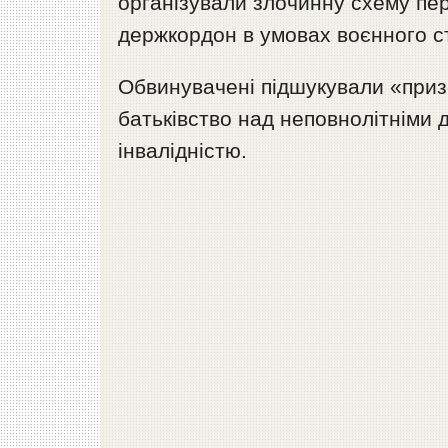
організували злочинну схему пер
держкордон в умовах воєнного с
Обвинувачені підшукували «приз
батьківство над неповнолітніми 
інвалідністю.