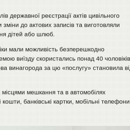
лів державної реєстрації актів цивільного
зміни до актових записів та виготовляли
ня дітей або шлюб.
віки мали можливість безперешкодно
емою виїзду скористались понад 40 чоловікі
ова винагорода за цю «послугу» становила ві
а місцями мешкання та в автомобілях
кошти, банківські картки, мобільні телефони