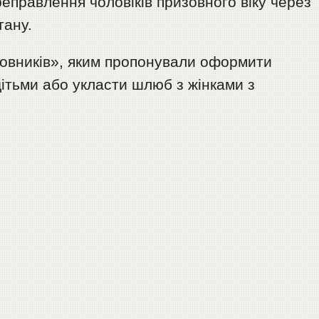
еправлення чоловіків призовного віку через
тану.
овників», яким пропонували оформити
дітьми або укласти шлюб з жінками з