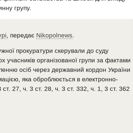
инну групу.
урі
, передає
Nikopolnews
.
ужної прокуратури скерували до суду
х учасників організованої групи за фактами
енню осіб через державний кордон України
мацією, яка оброблюється в електронно-
 27, ч. 3 ст. 28, ч. 3 ст. 332, ч. 1, 3 ст. 362