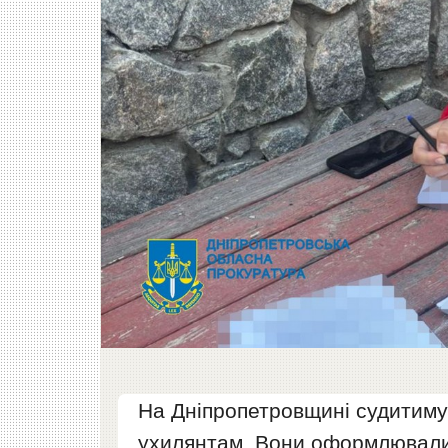
На Дніпропетровщині судитиму
ухилянтам. Вони оформлювали 