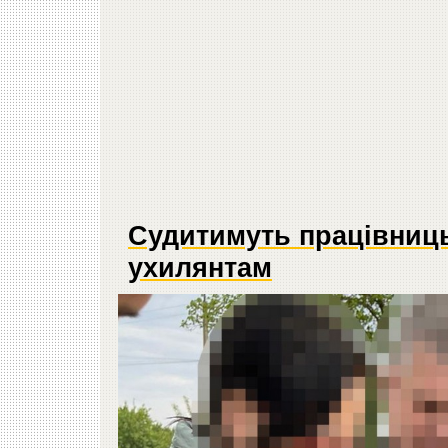
Судитимуть працівниць
ухилянтам