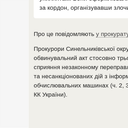
за кордон, організувавши злоч
Про це повідомляють
у прокурат
Прокурори Синельниківської окр
обвинувальний акт стосовно трьо
сприяння незаконному переправл
та несанкціонованих дій з інфор
обчислювальних машинах (ч. 2, 3 ст.
КК України).